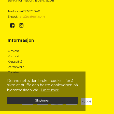
Bankinformasjon
:
1506.47.52011
Telefon
:
+4793673040
E-post
:
lars@gatebil.com
Informasjon
Om oss
Kontakt
Kjøpsvilkår
Personvern
Cookies
Denne nettsiden bruker cookies for å
sikre at du får den beste opplevelsen på
hjemmesiden vår.
Lære mer.
Skjønner!