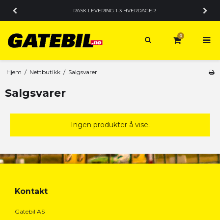
RASK LEVERING 1-3 HVERDAGER
0
Hjem
/
Nettbutikk
/
Salgsvarer
Salgsvarer
Ingen produkter å vise.
Kontakt
Gatebil AS