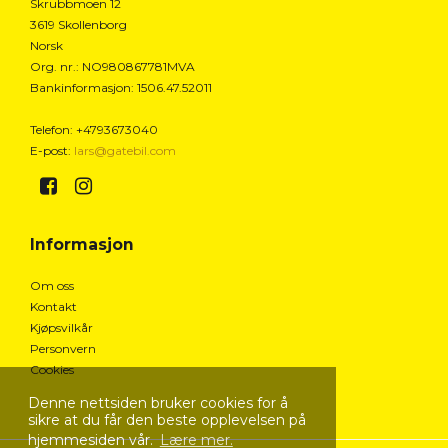
Skrubbmoen 12
3619 Skollenborg
Norsk
Org. nr.
:
NO980867781MVA
Bankinformasjon
:
1506.47.52011
Telefon
:
+4793673040
E-post
:
lars@gatebil.com
Informasjon
Om oss
Kontakt
Kjøpsvilkår
Personvern
Cookies
Denne nettsiden bruker cookies for å
sikre at du får den beste opplevelsen på
hjemmesiden vår.
Lære mer.