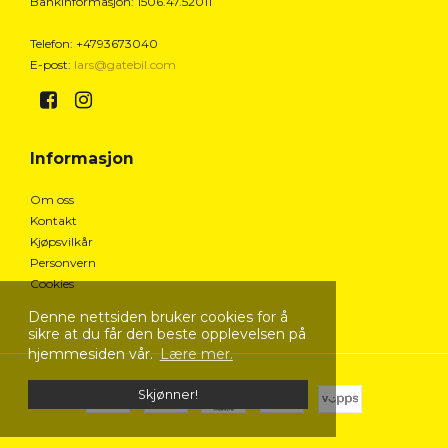
Bankinformasjon
:
1506.47.52011
Telefon
:
+4793673040
E-post
:
lars@gatebil.com
Informasjon
Om oss
Kontakt
Kjøpsvilkår
Personvern
Cookies
Denne nettsiden bruker cookies for å
sikre at du får den beste opplevelsen på
hjemmesiden vår.
Lære mer.
Skjønner!