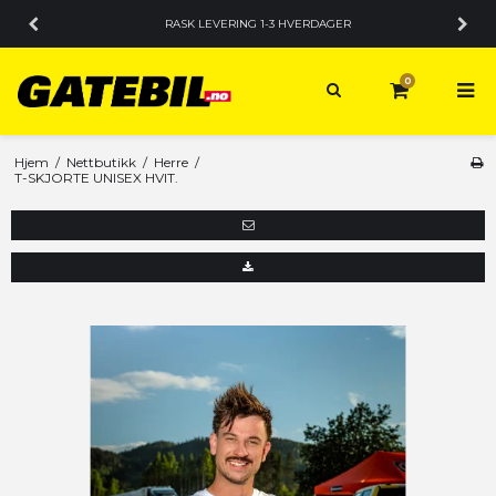
RASK LEVERING 1-3 HVERDAGER
0
Hjem
/
Nettbutikk
/
Herre
/
T-SKJORTE UNISEX HVIT.